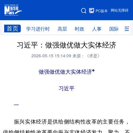
手机版
网站无障碍
PC版本
网站地图
首页
学习进行时
高层
时政
人事
国际
财
习近平：做强做优做大实体经济
学习进行时
高层
时政
人事
2026-05-15 15:14:09
来源：《求是》
国际
财经
网评
港澳
台湾
思客智库
全球连线
※
教育
做强做优做大实体经济
科技
科创
量子
体育
习近平
文化
书画
健康
军事
一
访谈
视频
图片
政务
法律
中央文件
金融
汽车
振兴实体经济是供给侧结构性改革的主要任务，
供给侧结构性改革要向振兴实体经济发力、聚力。不
食品
人居
信息化
数字经济