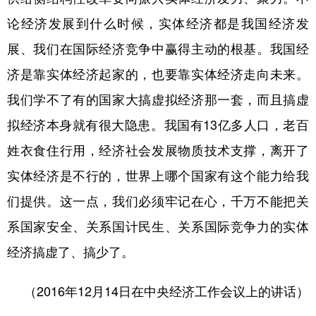
论经济发展到什么时候，实体经济都是我国经济发
学术中国
乡村振兴
银龄
溯源中国
展、我们在国际经济竞争中赢得主动的根基。我国经
城市
旅游
能源
会展
济是靠实体经济起家的，也要靠实体经济走向未来。
彩票
娱乐
时尚
悦读
我们学不了有的国家大搞虚拟经济那一套，而且搞虚
公益
一带一路
亚太网
上市公司
拟经济本身就有很大隐患。我国有13亿多人口，老百
文化产业
姓衣食住行用，经济社会发展物质技术支撑，离开了
实体经济是不行的，世界上哪个国家有这个能力给我
地方频道
们提供。这一点，我们必须牢记在心，千万不能把关
系国家安全、关系国计民生、关系国际竞争力的实体
北京
天津
河北
山西
经济搞虚了、搞少了。
辽宁
吉林
上海
江苏
浙江
安徽
福建
江西
（2016年12月14日在中央经济工作会议上的讲话）