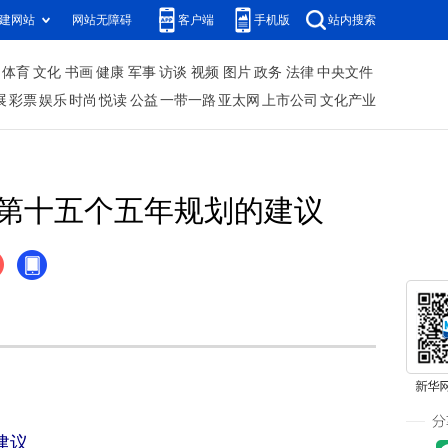
建网站
网站无障碍
客户端
手机版
站内搜索
体育
文化
书画
健康
军事
访谈
视频
图片
政务
法律
中央文件
展
彩票
娱乐
时尚
悦读
公益
一带一路
亚太网
上市公司
文化产业
第十五个五年规划的建议
建议