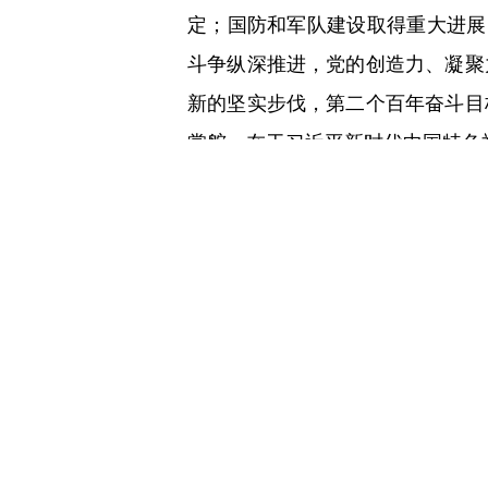
定；国防和军队建设取得重大进展
斗争纵深推进，党的创造力、凝聚
新的坚实步伐，第二个百年奋斗目
掌舵，在于习近平新时代中国特色
（2）“十五五”时期在基本实现
不断发展进步的历史过程，需要不
期，要巩固拓展优势、破除瓶颈制
务取得重大突破，为基本实现社会
（3）“十五五”时期我国发展环
处于战略机遇和风险挑战并存、不
新一轮科技革命和产业变革加速突