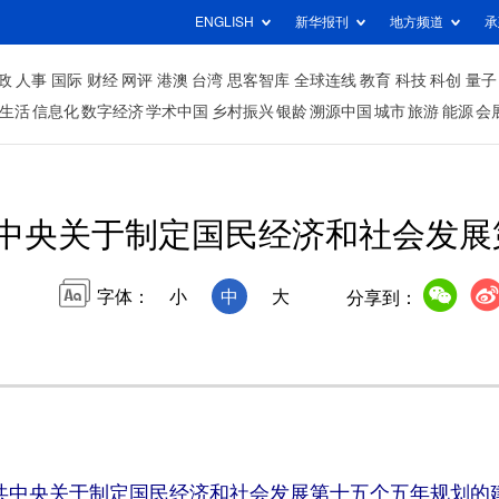
ENGLISH
新华报刊
地方频道
承
政
人事
国际
财经
网评
港澳
台湾
思客智库
全球连线
教育
科技
科创
量子
生活
信息化
数字经济
学术中国
乡村振兴
银龄
溯源中国
城市
旅游
能源
会
中央关于制定国民经济和社会发展
字体：
小
中
大
分享到：
共中央关于制定国民经济和社会发展第十五个五年规划的