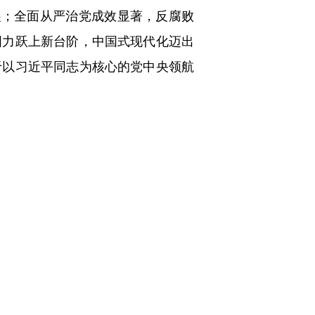
展；全面从严治党成效显著，反腐败
国力跃上新台阶，中国式现代化迈出
于以习近平同志为核心的党中央领航
社会主义现代化是一个阶梯式递进、
现代化夯实基础、全面发力的关键时
推动事关中国式现代化全局的战略任
势演变深刻影响国内发展，我国发展
加速演进，国际力量对比深刻调整，
有利因素。同时，世界变乱交织、动