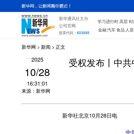
新华通讯社主办
学习进行时
高层
时
公司官网
金融
汽车
食品
人居
股票代码：
603888
新华网
>
新闻
> 正文
2025
受权发布丨中共
10/28
16:31:01
来源：新华网
新华社北京10月28日电
中