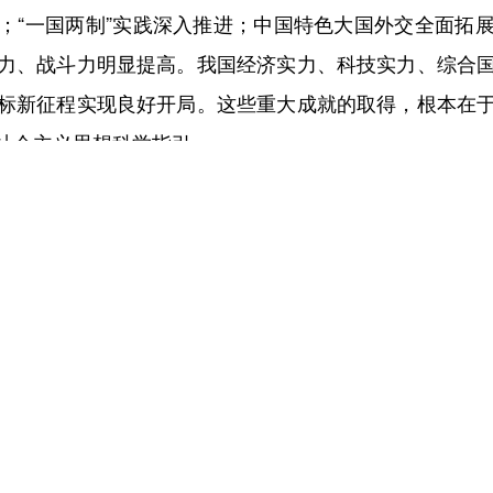
；“一国两制”实践深入推进；中国特色大国外交全面拓
力、战斗力明显提高。我国经济实力、科技实力、综合
标新征程实现良好开局。这些重大成就的取得，根本在
社会主义思想科学指引。
社会主义现代化进程中具有承前启后的重要地位。实现
懈努力、接续奋斗。“十五五”时期是基本实现社会主义
约、补强短板弱项，在激烈国际竞争中赢得战略主动，
主义现代化奠定更加坚实的基础。
境面临深刻复杂变化。大国关系牵动国际形势，国际形
确定难预料因素增多的时期。从国际看，世界百年变局
破，我国具备主动运筹国际空间、塑造外部环境的诸多