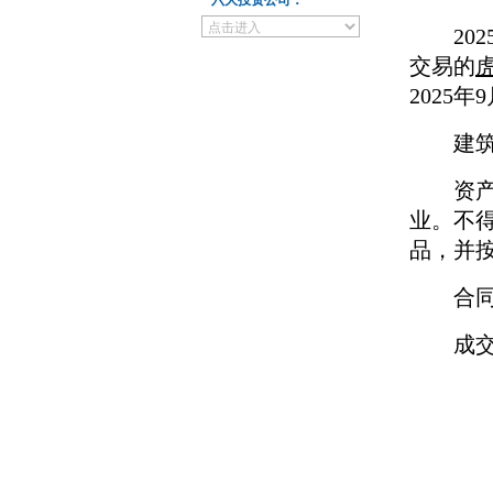
六大投资公司：
202
交易的
2025
年
9
建
资
业。不
品，并
合
成