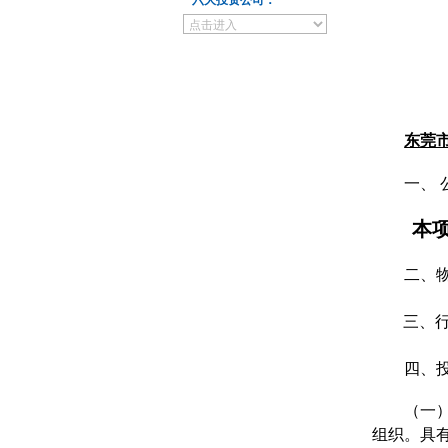
六大投资公司：
东莞
一、
本
二、
三、
四、
（一
组织。具