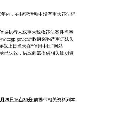
三年内，在经营活动中没有重大违法记
cn)“记录失信被执行人或重大税收违法案件当事
gp.gov.cn)“政府采购严重违法失
标截止日当天在“信用中国”网站
关失信记录已失效，供应商需提供相关证明资
。
月
29
日
16点
30分
前携带相关资料到本