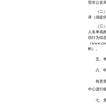
莞市公安
（二
录（须提
（三
人名单或政
信行为信
（www.
料）。
五、
六、
有意
中心进行
七、