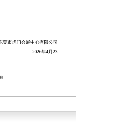
东莞市虎门
会展中心
有限公司
202
6
年
4
月
23
项目