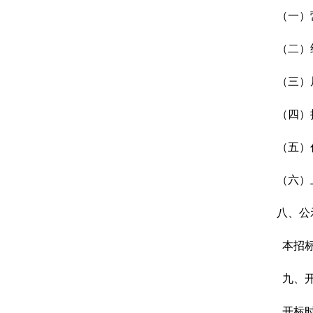
（一）
（二）
（三）
（四）
（五）
（
六
）
八、公
本招
九、
开标