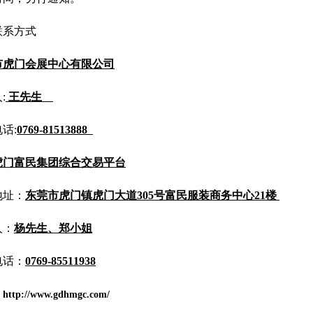
联系方式
市虎门
会展中心
有限公司
人
:
王
先生
电话
:
0769-81513888
虎门富民集团综合交易平台
地址：
东莞市虎门镇虎门大道
305号富民服装商务中心21楼
人：
杨
先生
、
郑小姐
电话：
0769-
85511938
：
http://www.gdhmgc.com/